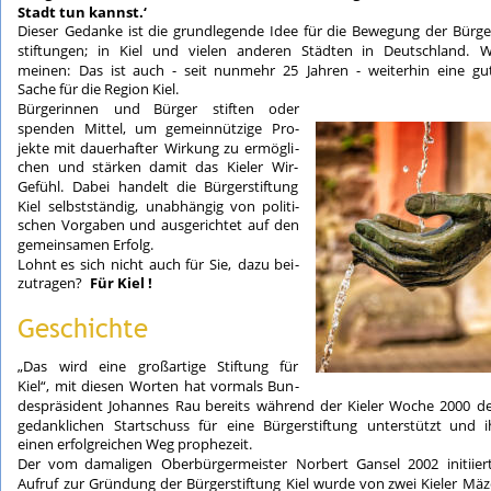
Stadt tun kannst.‘
Dieser
Gedanke
ist
die
grundlegende
Idee
für
die
Bewegung
der
Bürge
stiftungen;
in
Kiel
und
vielen
anderen
Städten
in
Deutschland.
W
meinen:
Das
ist
auch
-
seit
nunmehr
25
Jahren
-
weiterhin
eine
gu
Sache für die Region Kiel.
Bürgerinnen
und
Bürger
stiften
oder 
spenden
Mittel,
um
gemeinnützige
Pro
-
jekte
mit
dauerhafter
Wirkung
zu
ermögli
-
chen
und
stärken
damit
das
Kieler
Wir-
Gefühl.
Dabei
handelt
die
Bürgerstiftung 
Kiel
selbstständig,
unabhängig
von
politi
-
schen
Vorgaben
und
ausgerichtet
auf
den 
gemeinsamen Erfolg.
Lohnt
es
sich
nicht
auch
für
Sie,
dazu
bei
-
zutragen?  
Für Kiel !
Geschichte
„Das
wird
eine
großartige
Stiftung
für 
Kiel“,
mit
diesen
Worten
hat
vormals
Bun
-
despräsident
Johannes
Rau
bereits
während
der
Kieler
Woche
2000
de
gedanklichen
Startschuss
für
eine
Bürgerstiftung
unterstützt
und
i
einen erfolgreichen Weg prophezeit.
Der
vom
damaligen
Oberbürgermeister
Norbert
Gansel
2002
initiier
Aufruf
zur
Gründung
der
Bürgerstiftung
Kiel
wurde
von
zwei
Kieler
Mäz