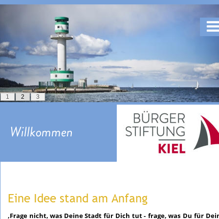
1
2
3
Willkommen
Eine Idee stand am Anfang
‚Frage
nicht,
was
Deine
Stadt
für
Dich
tut
-
frage,
was
Du
für
Dei